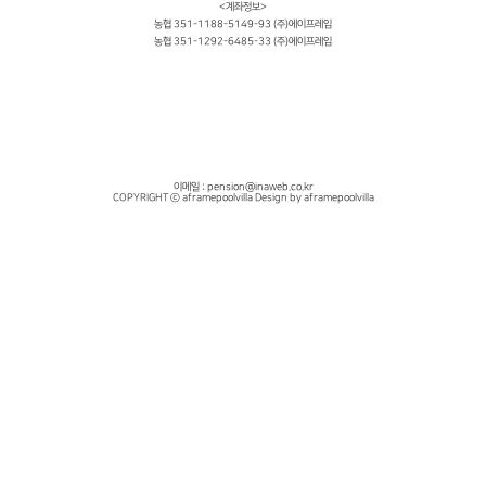
<계좌정보>
농협 351-1188-5149-93 (주)에이프레임
농협 351-1292-6485-33 (주)에이프레임
이메일 : pension@inaweb.co.kr
COPYRIGHT ⓒ aframepoolvilla Design by aframepoolvilla